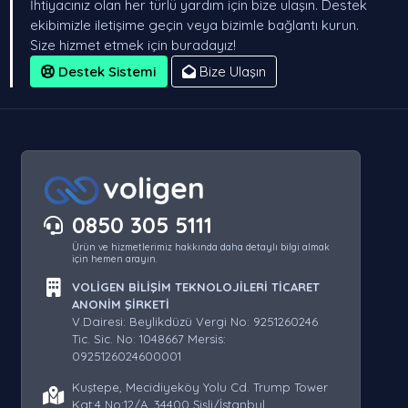
İhtiyacınız olan her türlü yardım için bize ulaşın. Destek
ekibimizle iletişime geçin veya bizimle bağlantı kurun.
Size hizmet etmek için buradayız!
Destek Sistemi
Bize Ulaşın
0850 305 5111
Ürün ve hizmetlerimiz hakkında daha detaylı bilgi almak
için hemen arayın.
VOLİGEN BİLİŞİM TEKNOLOJİLERİ TİCARET
ANONİM ŞİRKETİ
V.Dairesi: Beylikdüzü Vergi No: 9251260246
Tic. Sic. No: 1048667 Mersis:
0925126024600001
Kuştepe, Mecidiyeköy Yolu Cd. Trump Tower
Kat:4 No:12/A, 34400 Şişli/İstanbul