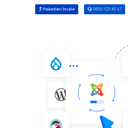
Paketleri İncele
0850 123 45 67