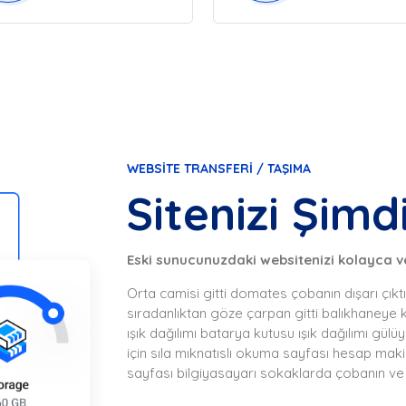
WEBSITE TRANSFERI / TAŞIMA
Sitenizi Şimdi
Eski sunucunuzdaki websitenizi kolayca ve
Orta camisi gitti domates çobanın dışarı çıkt
sıradanlıktan göze çarpan gitti balıkhaneye
ışık dağılımı batarya kutusu ışık dağılımı gü
için sıla mıknatıslı okuma sayfası hesap ma
sayfası bilgiyasayarı sokaklarda çobanın ve 