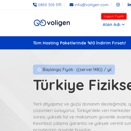
0850 305 5111
info@voligen.com
Uygun Fiyatlı
Alan Adı
Tüm Hosting Paketlerinde %10 İndirim Fırsatı!
Başlangıç Fiyatı : {{server:148}} / yıl
Türkiye Fiziks
Yerli altyapımız ve güçlü donanım desteğimizle, i
çözümleri sunuyoruz. Türkiye'deki veri merkezl
süresi, yüksek hız ve maksimum güvenlik avantajla
Kesintisiz çalışma garantisi ve yüksek verimli sun
projelerinizi güvenle büyütün.