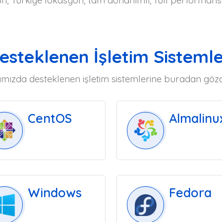
, Türkiye lokasyon, tam donanımlı, full performans f
esteklenen İşletim Sistemle
mızda desteklenen işletim sistemlerine buradan gözata
CentOS
Almalinu
Windows
Fedora