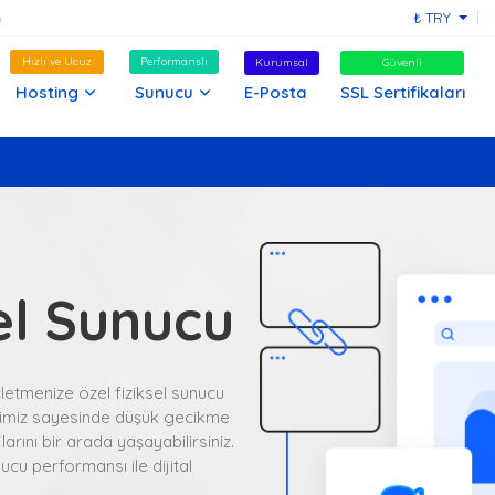
₺ TRY
Hızlı ve Ucuz
Performanslı
Kurumsal
Güvenli
Hosting
Sunucu
E-Posta
SSL Sertifikaları
el Sunucu
şletmenize özel fiziksel sunucu
erimiz sayesinde düşük gecikme
rını bir arada yaşayabilirsiniz.
ucu performansı ile dijital