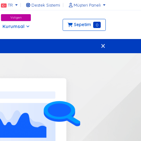
TR
Destek Sistemi
Müşteri Paneli
Voligen
Sepetim
0
Kurumsal