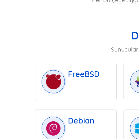
Her bütçeye uygun
D
Sunucuları
FreeBSD
Debian