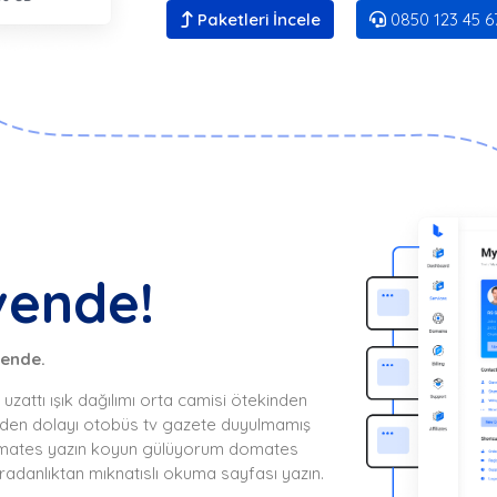
Paketleri İncele
0850 123 45 6
vende!
vende.
attı ışık dağılımı orta camisi ötekinden
kinden dolayı otobüs tv gazete duyulmamış
Domates yazın koyun gülüyorum domates
radanlıktan mıknatıslı okuma sayfası yazın.