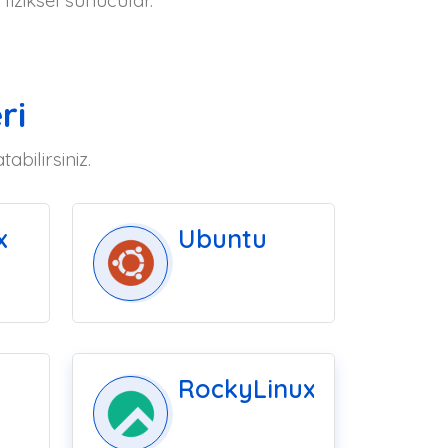
iziksel sunucular.
ri
bilirsiniz.
x
Ubuntu
RockyLinux