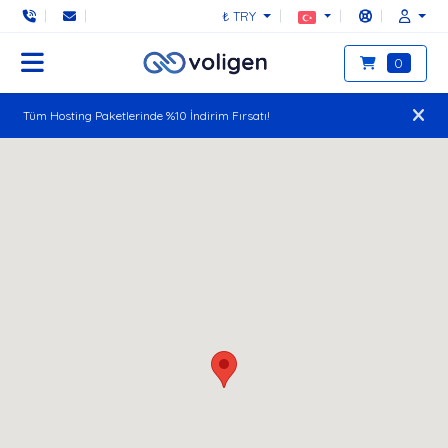
₺ TRY
0
Tüm Hosting Paketlerinde %10 İndirim Fırsatı!