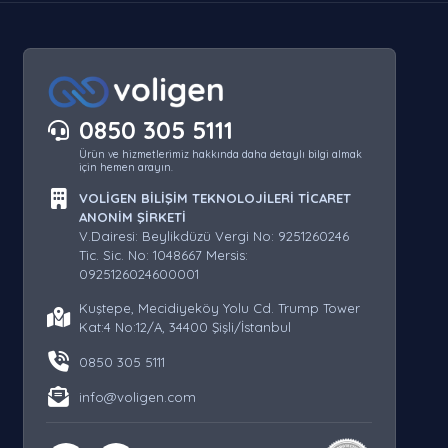
0850 305 5111
Ürün ve hizmetlerimiz hakkında daha detaylı bilgi almak
için hemen arayın.
VOLİGEN BİLİŞİM TEKNOLOJİLERİ TİCARET
ANONİM ŞİRKETİ
V.Dairesi: Beylikdüzü Vergi No: 9251260246
Tic. Sic. No: 1048667 Mersis:
0925126024600001
Kuştepe, Mecidiyeköy Yolu Cd. Trump Tower
Kat:4 No:12/A, 34400 Şişli/İstanbul
0850 305 5111
info@voligen.com