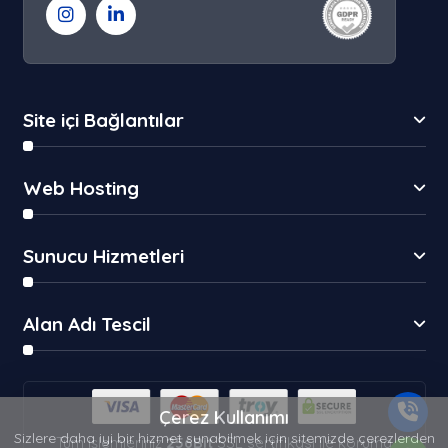
Site içi Bağlantılar
Web Hosting
Sunucu Hizmetleri
Alan Adı Tescil
Çerez Kullanımı
Sizlere daha iyi bir hizmet sunabilmek için sitemizde çerezlerden
Tüm işlemleriniz
256Bit
SSL sertifikası ile koruma