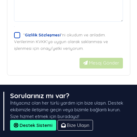
"
Gizlilik Sözleşmesi
"ni okudum ve anladım.
Verilerimin KVKK'ya uygun olarak saklanması ve
işlenmesi için onay/yetki veriyorum.
Mesaj Gönder
Sorularınız mı var?
İhtiyacınız olan her türlü yardım için bize ulaşın. Destek
ekibimizle iletişime geçin veya bizimle bağlantı kurun.
Size hizmet etmek için buradayız!
Destek Sistemi
Bize Ulaşın