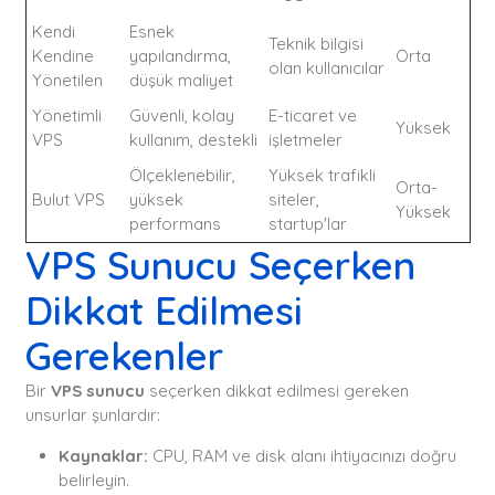
Kendi
Esnek
Teknik bilgisi
Kendine
yapılandırma,
Orta
olan kullanıcılar
Yönetilen
düşük maliyet
Yönetimli
Güvenli, kolay
E-ticaret ve
Yüksek
VPS
kullanım, destekli
işletmeler
Ölçeklenebilir,
Yüksek trafikli
Orta-
Bulut VPS
yüksek
siteler,
Yüksek
performans
startup'lar
VPS Sunucu Seçerken
Dikkat Edilmesi
Gerekenler
Bir
VPS sunucu
seçerken dikkat edilmesi gereken
unsurlar şunlardır:
Kaynaklar:
CPU, RAM ve disk alanı ihtiyacınızı doğru
belirleyin.