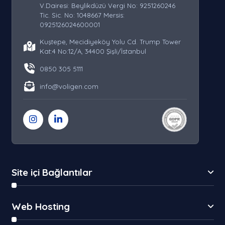
V.Dairesi: Beylikdüzü Vergi No: 9251260246
Tic. Sic. No: 1048667 Mersis:
0925126024600001
Kuştepe, Mecidiyeköy Yolu Cd. Trump Tower
Kat:4 No:12/A, 34400 Şişli/İstanbul
0850 305 5111
info@voligen.com
Site içi Bağlantılar
Web Hosting